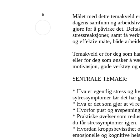
0
Målet med dette temakveld e
dagens samfunn og arbeidsliv
gjøre for å påvirke det. Delta
stressreaksjoner, samt få ver
og effektiv måte, både arbeids
Temakveld er for deg som har
eller for deg som ønsker å væ
motivasjon, gode verktøy og e
SENTRALE TEMAER:
* Hva er egentlig stress og 
sytressymptomer før det har g
* Hva er det som gjør at vi re
* Hvorfor pust og avspenning 
* Praktiske øvelser som redus
du får stressymptomer igjen.
* Hvordan kroppsbevissthet og
emosjonelle og kognitive hel