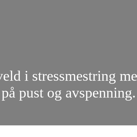
ld i stressmestring m
på pust og avspenning.