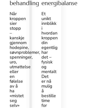
behandling
energibalanse
Når
Et
kroppen
unikt
sier
innblikk
stopp
i
–
hvordan
kanskje
kroppen
gjennom
din
hodepine,
egentlig
søvnproblemer,
har
spenninger,
det –
uro,
fysisk
utmattelse
og
eller
mentalt
en
Det
følelse
er nå
av å
mulig
ha
å
«mistet
bestille
seg
time
selv»
for