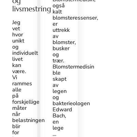
og
også
livsmestring
kalt
blomsteressenser,
Jeg
er
vet
uttrekk
hvor
av
unikt
blomster,
og
busker
individuelt
og
livet
trær.
kan
Blomstermedisin
være.
ble
Vi
skapt
rammes
av
alle
legen
på
og
forskjellige
bakterieologen
måter
Edward
når
Bach,
belastningen
en
blir
lege
for
…