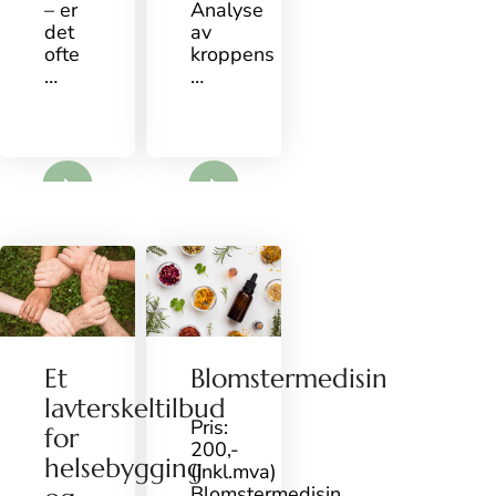
– er
Analyse
det
av
ofte
kroppens
…
…
mer
mer
Et
Blomstermedisin
lavterskeltilbud
Pris:
for
200,-
helsebygging
(inkl.mva)
Blomstermedisin,