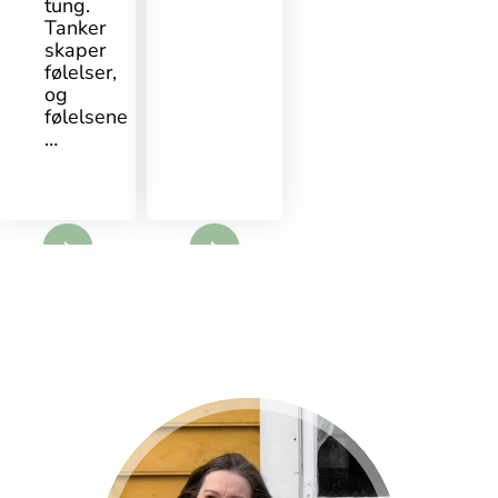
tung.
Tanker
skaper
følelser,
og
følelsene
…
mer
mer