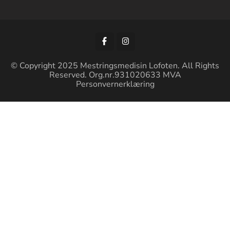
© Copyright 2025 Mestringsmedisin Lofoten. All Rights
Reserved. Org.nr.931020633 MVA
Personvernerklæring