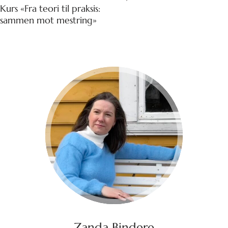
Navigation
Kurs «Fra teori til praksis:
sammen mot mestring»
Zanda Bindere